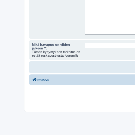
Mikä havupuu on viiden
jälkeen ?:
Tämän kysymyksen tarkoitus on
estää roskapostitusta foorumille.
Etusivu