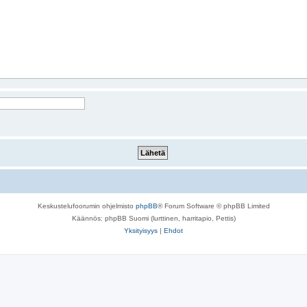
Keskustelufoorumin ohjelmisto
phpBB
® Forum Software © phpBB Limited
Käännös: phpBB Suomi (lurttinen, harritapio, Pettis)
Yksityisyys
|
Ehdot