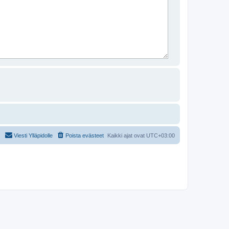
Viesti Ylläpidolle
Poista evästeet
Kaikki ajat ovat
UTC+03:00