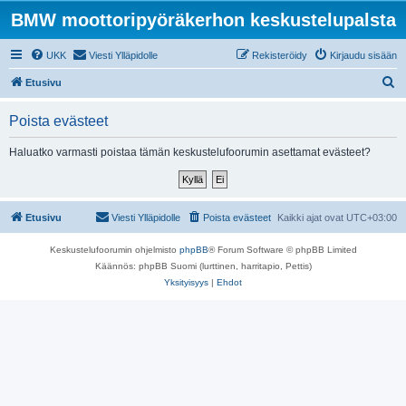
BMW moottoripyöräkerhon keskustelupalsta
UKK
Viesti Ylläpidolle
Rekisteröidy
Kirjaudu sisään
E
Etusivu
t
Poista evästeet
s
i
Haluatko varmasti poistaa tämän keskustelufoorumin asettamat evästeet?
Etusivu
Viesti Ylläpidolle
Poista evästeet
Kaikki ajat ovat
UTC+03:00
Keskustelufoorumin ohjelmisto
phpBB
® Forum Software © phpBB Limited
Käännös: phpBB Suomi (lurttinen, harritapio, Pettis)
Yksityisyys
|
Ehdot