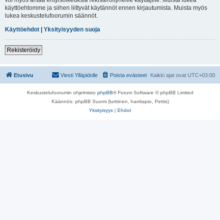
käyttöehtomme ja siihen liittyvät käytännöt ennen kirjautumista. Muista myös
lukea keskustelufoorumin säännöt.
Käyttöehdot
|
Yksityisyyden suoja
Rekisteröidy
Etusivu
Viesti Ylläpidolle
Poista evästeet
Kaikki ajat ovat
UTC+03:00
Keskustelufoorumin ohjelmisto
phpBB
® Forum Software © phpBB Limited
Käännös: phpBB Suomi (lurttinen, harritapio, Pettis)
Yksityisyys
|
Ehdot