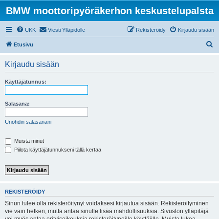
BMW moottoripyöräkerhon keskustelupalsta
UKK
Viesti Ylläpidolle
Rekisteröidy
Kirjaudu sisään
E
Etusivu
t
Kirjaudu sisään
s
i
Käyttäjätunnus:
Salasana:
Unohdin salasanani
Muista minut
Piilota käyttäjätunnukseni tällä kertaa
REKISTERÖIDY
Sinun tulee olla rekisteröitynyt voidaksesi kirjautua sisään. Rekisteröityminen
vie vain hetken, mutta antaa sinulle lisää mahdollisuuksia. Sivuston ylläpitäjä
voi myös antaa erityisoikeuksia rekisteröityneille käyttäjille. Muista lukea