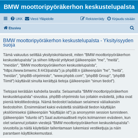
BMW moottoripyöräkerhon keskustelupalsta
UKK
Viesti Ylläpidolle
Rekisteröidy
Kirjaudu sisään
E
Etusivu
t
BMW moottoripyöräkerhon keskustelupalsta - Yksityisyyden
s
suoja
i
Tämä vakuutus selittää yksityiskohtaisesti, miten "BMW moottoripyöräkerhon
keskustelupalsta" ja siihen liittyvät yritykset (jälkeenpäin "me", "meitä",
"meidän", "BMW moottoripyöräkerhon keskustelupalsta",
"https://www.bmwmc.fi:443/palsta") ja phpBB:n (jälkeenpäin "he", "heitä",
"heidän", "phpBB-ohjelmisto", "www.phpbb.com", "phpBB Group", "phpBB
Tiimit") käyttävät sinulta kerättyjä tietoja (jälkeenpäin "sinun tiedot").
Tietojasi kerätään kahdella tavalla: Selaamalla "BMW moottoripyöräkerhon
keskustelupalsta"-sivustoa. phpBB-ohjelmisto luo joitakin evästeitä, jotka ovat
pieniä tekstitiedostoja. Nämä tiedostot ladataan selaimesi väliaikaisiin
tiedostoihin. Ensimmäiset kaksi evästettä sisältävät tiedon käyttäjän
yksilöimiseksi (jälkeenpäin "käyttäjän id") ja anonyymin session tunnisteen.
(jälkeenpäin "istunto id") Saat automaattiseti myös kolmannen evästeen, kun
olet selannut joitakin viestejä "BMW moottoripyöräkerhon keskustelupalsta"-
sivustolla ja näitä käytetään tallentamaan lukemiasi vestiketjuja ja näin
parantaen käyttökokemustasi.