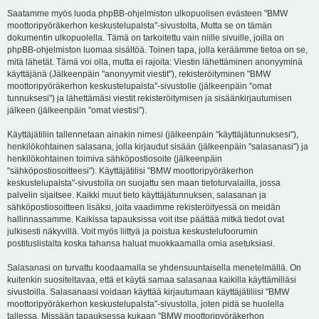
Saatamme myös luoda phpBB-ohjelmiston ulkopuolisen evästeen "BMW
moottoripyöräkerhon keskustelupalsta"-sivustolta, Mutta se on tämän
dokumentin ulkopuolella. Tämä on tarkoitettu vain niille sivuille, joilla on
phpBB-ohjelmiston luomaa sisältöä. Toinen tapa, jolla keräämme tietoa on se,
mitä lähetät. Tämä voi olla, mutta ei rajoita: Viestin lähettäminen anonyyminä
käyttäjänä (Jälkeenpäin "anonyymit viestit"), rekisteröityminen "BMW
moottoripyöräkerhon keskustelupalsta"-sivustolle (jälkeenpäin "omat
tunnuksesi") ja lähettämäsi viestit rekisteröitymisen ja sisäänkirjautumisen
jälkeen (jälkeenpäin "omat viestisi").
Käyttäjätiliin tallennetaan ainakin nimesi (jälkeenpäin "käyttäjätunnuksesi"),
henkilökohtainen salasana, jolla kirjaudut sisään (jälkeenpäin "salasanasi") ja
henkilökohtainen toimiva sähköpostiosoite (jälkeenpäin
"sähköpostiosoitteesi"). Käyttäjätilisi "BMW moottoripyöräkerhon
keskustelupalsta"-sivustolla on suojattu sen maan tietoturvalailla, jossa
palvelin sijaitsee. Kaikki muut tieto käyttäjätunnuksen, salasanan ja
sähköpostiosoitteen lisäksi, joita vaadimme rekisteröityessä on meidän
hallinnassamme. Kaikissa tapauksissa voit itse päättää mitkä tiedot ovat
julkisesti näkyvillä. Voit myös liittyä ja poistua keskustelufoorumin
postituslistalta koska tahansa haluat muokkaamalla omia asetuksiasi.
Salasanasi on turvattu koodaamalla se yhdensuuntaisella menetelmällä. On
kuitenkin suositeltavaa, että et käytä samaa salasanaa kaikilla käyttämilläsi
sivustoilla. Salasanaasi voidaan käyttää kirjautumaan käyttäjätiliisi "BMW
moottoripyöräkerhon keskustelupalsta"-sivustolla, joten pidä se huolella
tallessa. Missään tapauksessa kukaan "BMW moottoripyöräkerhon