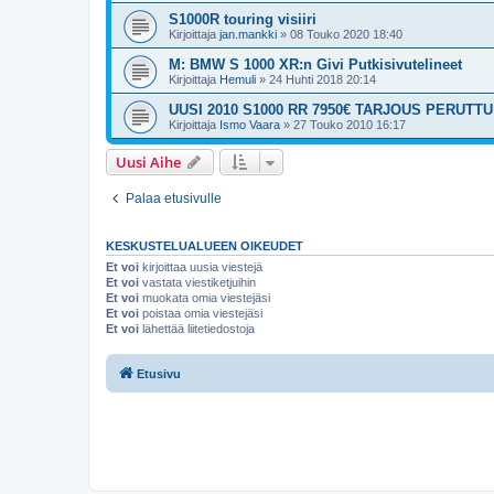
S1000R touring visiiri
Kirjoittaja
jan.mankki
»
08 Touko 2020 18:40
M: BMW S 1000 XR:n Givi Putkisivutelineet
Kirjoittaja
Hemuli
»
24 Huhti 2018 20:14
UUSI 2010 S1000 RR 7950€ TARJOUS PERUTTU
Kirjoittaja
Ismo Vaara
»
27 Touko 2010 16:17
Uusi Aihe
Palaa etusivulle
KESKUSTELUALUEEN OIKEUDET
Et voi
kirjoittaa uusia viestejä
Et voi
vastata viestiketjuihin
Et voi
muokata omia viestejäsi
Et voi
poistaa omia viestejäsi
Et voi
lähettää liitetiedostoja
Etusivu