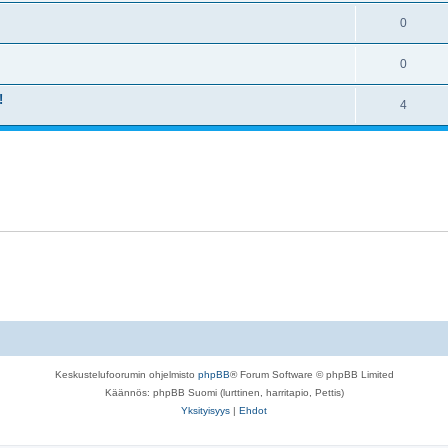
0
0
!
4
Keskustelufoorumin ohjelmisto
phpBB
® Forum Software © phpBB Limited
Käännös: phpBB Suomi (lurttinen, harritapio, Pettis)
Yksityisyys
|
Ehdot