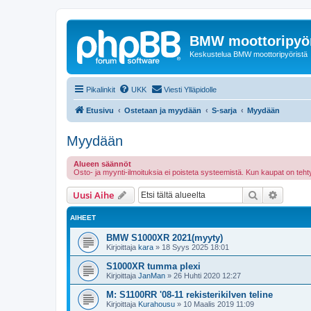
BMW moottoripyör
Keskustelua BMW moottoripyöristä
Pikalinkit
UKK
Viesti Ylläpidolle
Etusivu
Ostetaan ja myydään
S-sarja
Myydään
Myydään
Alueen säännöt
Osto- ja myynti-ilmoituksia ei poisteta systeemistä. Kun kaupat on te
Etsi
Tarken
Uusi Aihe
AIHEET
BMW S1000XR 2021(myyty)
Kirjoittaja
kara
»
18 Syys 2025 18:01
S1000XR tumma plexi
Kirjoittaja
JanMan
»
26 Huhti 2020 12:27
M: S1100RR '08-11 rekisterikilven teline
Kirjoittaja
Kurahousu
»
10 Maalis 2019 11:09