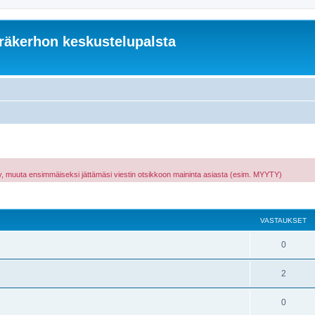
äkerhon keskustelupalsta
hty, muuta ensimmäiseksi jättämäsi viestin otsikkoon maininta asiasta (esim. MYYTY)
nettu haku
VASTAUKSET
0
2
0