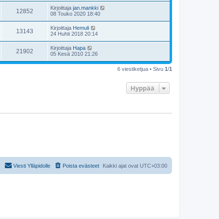
Kirjoittaja
jan.mankki
12852
08 Touko 2020 18:40
Kirjoittaja
Hemuli
13143
24 Huhti 2018 20:14
Kirjoittaja
Hapa
21902
05 Kesä 2010 21:26
6 viestiketjua • Sivu
1
/
1
Hyppää
Viesti Ylläpidolle
Poista evästeet
Kaikki ajat ovat
UTC+03:00