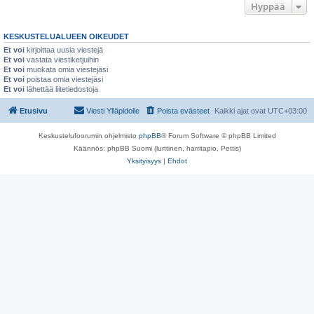
Hyppää
KESKUSTELUALUEEN OIKEUDET
Et voi
kirjoittaa uusia viestejä
Et voi
vastata viestiketjuihin
Et voi
muokata omia viestejäsi
Et voi
poistaa omia viestejäsi
Et voi
lähettää liitetiedostoja
Etusivu
Viesti Ylläpidolle
Poista evästeet
Kaikki ajat ovat
UTC+03:00
Keskustelufoorumin ohjelmisto
phpBB
® Forum Software © phpBB Limited
Käännös: phpBB Suomi (lurttinen, harritapio, Pettis)
Yksityisyys
|
Ehdot