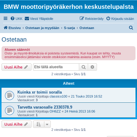
BMW moottoripyöräkerhon keskustelupalsta
UKK
Viesti Ylläpidolle
Rekisteröidy
Kirjaudu sisään
E
Etusivu
Ostetaan ja myydään
S-sarja
Ostetaan
t
Ostetaan
s
Alueen säännöt
i
Osto- ja myynti-ilmoituksia ei poisteta systeemistä. Kun kaupat on tehty, muuta
ensimmäiseksi jättämäsi viestin otsikkoon maininta asiasta (esim. MYYTY)
Etsi
Tarkennettu haku
Uusi Aihe
2 viestiketjua • Sivu
1
/
1
Aiheet
Kuinka xr toimii soralla
Uusin viesti Kirjoittaja
classico100
«
21 Touko 2019 16:52
Vastaukset:
3
Tarvetta varaosalle 2330378.9
Uusin viesti Kirjoittaja
OH6ZZ
«
24 Heinä 2013 16:06
Vastaukset:
1
Uusi Aihe
2 viestiketjua • Sivu
1
/
1