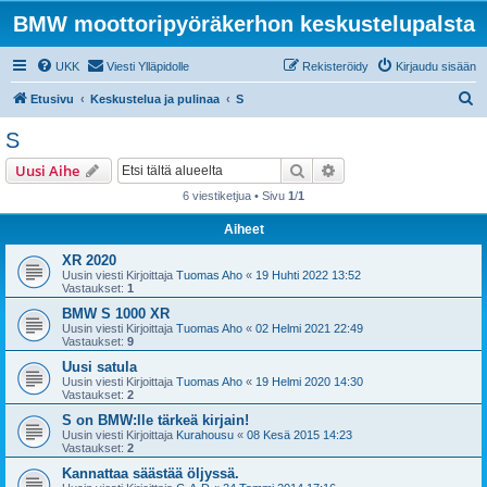
BMW moottoripyöräkerhon keskustelupalsta
UKK
Viesti Ylläpidolle
Rekisteröidy
Kirjaudu sisään
E
Etusivu
Keskustelua ja pulinaa
S
t
S
s
Etsi
Tarkennettu haku
Uusi Aihe
i
6 viestiketjua • Sivu
1
/
1
Aiheet
XR 2020
Uusin viesti Kirjoittaja
Tuomas Aho
«
19 Huhti 2022 13:52
Vastaukset:
1
BMW S 1000 XR
Uusin viesti Kirjoittaja
Tuomas Aho
«
02 Helmi 2021 22:49
Vastaukset:
9
Uusi satula
Uusin viesti Kirjoittaja
Tuomas Aho
«
19 Helmi 2020 14:30
Vastaukset:
2
S on BMW:lle tärkeä kirjain!
Uusin viesti Kirjoittaja
Kurahousu
«
08 Kesä 2015 14:23
Vastaukset:
2
Kannattaa säästää öljyssä.