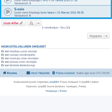
Uusin viesti Kirjoittaja
C-A-D
«
24 Tammi 2014 17:16
Vastaukset:
3
S-osio
Uusin viesti Kirjoittaja
Ismo Vaara
«
21 Marras 2011 09:35
Vastaukset:
6
Uusi Aihe
6 viestiketjua • Sivu
1
/
1
Hyppää
KESKUSTELUALUEEN OIKEUDET
Et voi
kirjoittaa uusia viestejä
Et voi
vastata viestiketjuihin
Et voi
muokata omia viestejäsi
Et voi
poistaa omia viestejäsi
Et voi
lähettää liitetiedostoja
Etusivu
Viesti Ylläpidolle
Poista evästeet
Kaikki ajat ovat
UTC+03:00
Keskustelufoorumin ohjelmisto
phpBB
® Forum Software © phpBB Limited
Käännös: phpBB Suomi (lurttinen, harritapio, Pettis)
Yksityisyys
|
Ehdot