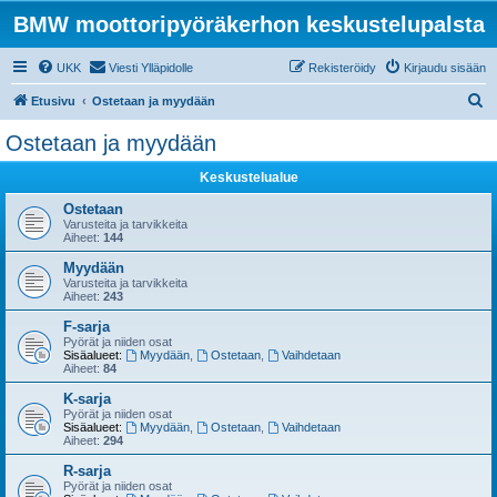
BMW moottoripyöräkerhon keskustelupalsta
UKK
Viesti Ylläpidolle
Rekisteröidy
Kirjaudu sisään
E
Etusivu
Ostetaan ja myydään
t
Ostetaan ja myydään
s
Keskustelualue
i
Ostetaan
Varusteita ja tarvikkeita
Aiheet:
144
Myydään
Varusteita ja tarvikkeita
Aiheet:
243
F-sarja
Pyörät ja niiden osat
Sisäalueet:
Myydään
,
Ostetaan
,
Vaihdetaan
Aiheet:
84
K-sarja
Pyörät ja niiden osat
Sisäalueet:
Myydään
,
Ostetaan
,
Vaihdetaan
Aiheet:
294
R-sarja
Pyörät ja niiden osat