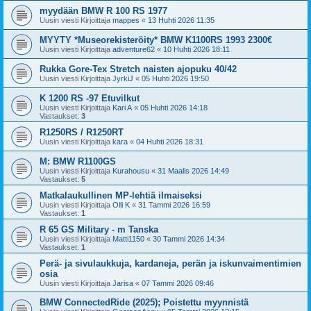
myydään BMW R 100 RS 1977
Uusin viesti Kirjoittaja
mappes
«
13 Huhti 2026 11:35
MYYTY *Museorekisteröity* BMW K1100RS 1993 2300€
Uusin viesti Kirjoittaja
adventure62
«
10 Huhti 2026 18:11
Rukka Gore-Tex Stretch naisten ajopuku 40/42
Uusin viesti Kirjoittaja
JyrkiJ
«
05 Huhti 2026 19:50
K 1200 RS -97 Etuvilkut
Uusin viesti Kirjoittaja
Kari A
«
05 Huhti 2026 14:18
Vastaukset:
3
R1250RS / R1250RT
Uusin viesti Kirjoittaja
kara
«
04 Huhti 2026 18:31
M: BMW R1100GS
Uusin viesti Kirjoittaja
Kurahousu
«
31 Maalis 2026 14:49
Vastaukset:
5
Matkalaukullinen MP-lehtiä ilmaiseksi
Uusin viesti Kirjoittaja
Olli K
«
31 Tammi 2026 16:59
Vastaukset:
1
R 65 GS Military - m Tanska
Uusin viesti Kirjoittaja
Matti1150
«
30 Tammi 2026 14:34
Vastaukset:
1
Perä- ja sivulaukkuja, kardaneja, perän ja iskunvaimentimien
osia
Uusin viesti Kirjoittaja
Jarisa
«
07 Tammi 2026 09:46
BMW ConnectedRide (2025); Poistettu myynnistä