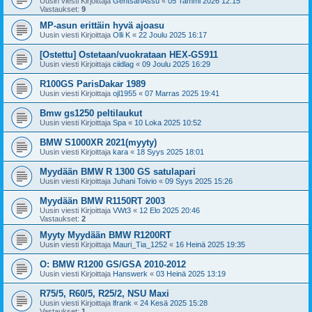
Uusin viesti Kirjoittaja
GentsanAssu
«
05 Tammi 2026 12:15
Vastaukset:
9
MP-asun erittäin hyvä ajoasu
Uusin viesti Kirjoittaja
Olli K
«
22 Joulu 2025 16:17
[Ostettu] Ostetaan/vuokrataan HEX-GS911
Uusin viesti Kirjoittaja
ciidlag
«
09 Joulu 2025 16:29
R100GS ParisDakar 1989
Uusin viesti Kirjoittaja
ojl1955
«
07 Marras 2025 19:41
Bmw gs1250 peltilaukut
Uusin viesti Kirjoittaja
Spa
«
10 Loka 2025 10:52
BMW S1000XR 2021(myyty)
Uusin viesti Kirjoittaja
kara
«
18 Syys 2025 18:01
Myydään BMW R 1300 GS satulapari
Uusin viesti Kirjoittaja
Juhani Toivio
«
09 Syys 2025 15:26
Myydään BMW R1150RT 2003
Uusin viesti Kirjoittaja
VWt3
«
12 Elo 2025 20:46
Vastaukset:
2
Myyty Myydään BMW R1200RT
Uusin viesti Kirjoittaja
Mauri_Tia_1252
«
16 Heinä 2025 19:35
O: BMW R1200 GS/GSA 2010-2012
Uusin viesti Kirjoittaja
Hanswerk
«
03 Heinä 2025 13:19
R75/5, R60/5, R25/2, NSU Maxi
Uusin viesti Kirjoittaja
lfrank
«
24 Kesä 2025 15:28
Vastaukset:
1