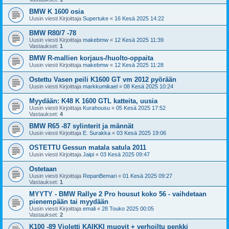
BMW K 1600 osia
Uusin viesti Kirjoittaja
Supertuke
«
16 Kesä 2025 14:22
BMW R80/7 -78
Uusin viesti Kirjoittaja
makebmw
«
12 Kesä 2025 11:39
Vastaukset:
1
BMW R-mallien korjaus-/huolto-oppaita
Uusin viesti Kirjoittaja
makebmw
«
12 Kesä 2025 11:28
Ostettu Vasen peili K1600 GT vm 2012 pyörään
Uusin viesti Kirjoittaja
markkumikael
«
08 Kesä 2025 10:24
Myydään: K48 K 1600 GTL katteita, uusia
Uusin viesti Kirjoittaja
Kurahousu
«
05 Kesä 2025 17:52
Vastaukset:
4
BMW R65 -87 sylinterit ja männät
Uusin viesti Kirjoittaja
E. Surakka
«
03 Kesä 2025 19:06
OSTETTU Gessun matala satula 2011
Uusin viesti Kirjoittaja
Jaipi
«
03 Kesä 2025 09:47
Ostetaan
Uusin viesti Kirjoittaja
RepanBemari
«
01 Kesä 2025 09:27
Vastaukset:
1
MYYTY - BMW Rallye 2 Pro housut koko 56 - vaihdetaan
pienempään tai myydään
Uusin viesti Kirjoittaja
emali
«
28 Touko 2025 00:05
Vastaukset:
2
K100 -89 Violetti KAIKKI muovit + verhoiltu penkki