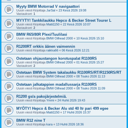
Myyty BMW Motorrad V navigaattori
Uusin viesti Kirjoittaja
JarSal
«
23 Kesä 2026 19:08
Vastaukset:
1
MYYTY! Tankkilaukku Hepco & Becker Street Tourer L
Uusin viesti Kirjoittaja
Matti1150
«
22 Kesä 2026 10:07
Vastaukset:
2
BMW R65/80R Plexi/Tuulilasi
Uusin viesti Kirjoittaja
BMW Oilhead 2000
«
10 Kesä 2026 15:10
R1200RT orkkis äänen vaimennin
Uusin viesti Kirjoittaja
raikka66
«
06 Kesä 2026 12:21
Ostetaan ohjaustangon korotuspalat R1100RS
Uusin viesti Kirjoittaja
BMW Oilhead 2000
«
01 Kesä 2026 15:27
Vastaukset:
2
Ostetaan BMW System takalaukku R1100RS/RT/R1150RS/RT
Uusin viesti Kirjoittaja
BMW Oilhead 2000
«
08 Touko 2026 11:13
Ostetaan jalkatappien madallussarja R1100RS
Uusin viesti Kirjoittaja
BMW Oilhead 2000
«
08 Touko 2026 11:09
R1200 gs/a pakojärjestelmiä.
Uusin viesti Kirjoittaja
Ymmi
«
24 Huhti 2026 19:43
MYÖTY! Hepco & Becker Alu std 40 ltr pari 499 egee
Uusin viesti Kirjoittaja
Matti1150
«
17 Huhti 2026 15:37
BMW R12 nine T
Uusin viesti Kirjoittaja
kara
«
13 Huhti 2026 18:36