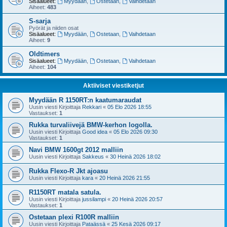
Sisäalueet:
Myydään
,
Ostetaan
,
Vaihdetaan
Aiheet:
483
S-sarja
Pyörät ja niiden osat
Sisäalueet:
Myydään
,
Ostetaan
,
Vaihdetaan
Aiheet:
9
Oldtimers
Sisäalueet:
Myydään
,
Ostetaan
,
Vaihdetaan
Aiheet:
104
Aktiiviset viestiketjut
Myydään R 1150RT:n kaatumaraudat
Uusin viesti Kirjoittaja
Rekkari
«
05 Elo 2026 18:55
Vastaukset:
1
Rukka turvaliivejä BMW-kerhon logolla.
Uusin viesti Kirjoittaja
Good idea
«
05 Elo 2026 09:30
Vastaukset:
1
Navi BMW 1600gt 2012 malliin
Uusin viesti Kirjoittaja
Sakkeus
«
30 Heinä 2026 18:02
Rukka Flexo-R Jkt ajoasu
Uusin viesti Kirjoittaja
kara
«
20 Heinä 2026 21:55
R1150RT matala satula.
Uusin viesti Kirjoittaja
jussilampi
«
20 Heinä 2026 20:57
Vastaukset:
1
Ostetaan plexi R100R malliin
Uusin viesti Kirjoittaja
Pataässä
«
25 Kesä 2026 09:17