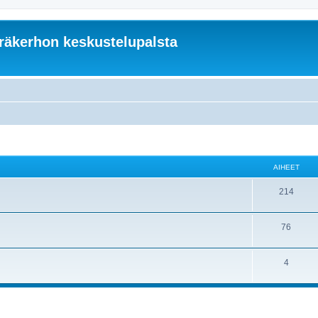
äkerhon keskustelupalsta
AIHEET
214
76
4
nettu haku