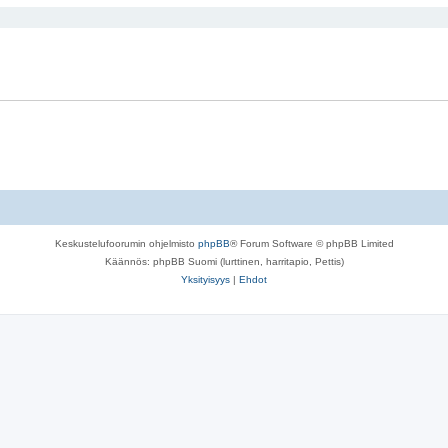
Keskustelufoorumin ohjelmisto
phpBB
® Forum Software © phpBB Limited
Käännös: phpBB Suomi (lurttinen, harritapio, Pettis)
Yksityisyys
|
Ehdot