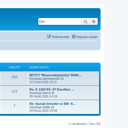
Etsi
Tarkennettu haku
Rekisteröidy
Kirjaudu sisään
VIESTIT
UUSIN VIESTI
MYYTY *Museorekisteröity* BMW…
350
N
Kirjoittaja
adventure62
ä
10 Huhti 2026 18:11
y
t
Re: K 1200 RS -97 Etuvilkut …
131
ä
N
Kirjoittaja
Kari A
u
ä
05 Huhti 2026 14:18
u
y
s
t
Re: Suzuki Intruder vs 800 -9…
7
i
ä
N
Kirjoittaja
Eddie
n
u
ä
29 Kesä 2016 09:58
v
u
y
i
s
t
e
i
ä
s
n
0 viestiketjua • Sivu
1
/
1
u
t
v
u