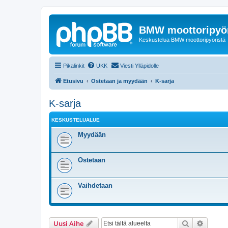
BMW moottoripyör
Keskustelua BMW moottoripyöristä
Pikalinkit
UKK
Viesti Ylläpidolle
Etusivu
Ostetaan ja myydään
K-sarja
K-sarja
KESKUSTELUALUE
Myydään
Ostetaan
Vaihdetaan
Etsi
Tarken
Uusi Aihe