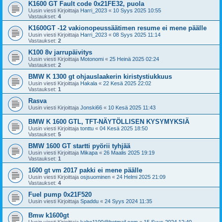
K1600 GT Fault code 0x21FE32, puola
Uusin viesti Kirjoittaja
Harri_2023
«
10 Syys 2025 10:55
Vastaukset:
4
K1600GT -12 vakionopeussäätimen resume ei mene päälle
Uusin viesti Kirjoittaja
Harri_2023
«
08 Syys 2025 11:14
Vastaukset:
2
K100 8v jarrupäivitys
Uusin viesti Kirjoittaja
Motonomi
«
25 Heinä 2025 02:24
Vastaukset:
2
BMW K 1300 gt ohjauslaakerin kiristystiukkuus
Uusin viesti Kirjoittaja
Hakala
«
22 Kesä 2025 22:02
Vastaukset:
1
Rasva
Uusin viesti Kirjoittaja
Jonski66
«
10 Kesä 2025 11:43
BMW K 1600 GTL, TFT-NÄYTÖLLISEN KYSYMYKSIÄ
Uusin viesti Kirjoittaja
tonttu
«
04 Kesä 2025 18:50
Vastaukset:
5
BMW 1600 GT startti pyörii tyhjää
Uusin viesti Kirjoittaja
Mikapa
«
26 Maalis 2025 19:19
Vastaukset:
1
1600 gt vm 2017 pakki ei mene päälle
Uusin viesti Kirjoittaja
osjsuominen
«
24 Helmi 2025 21:09
Vastaukset:
4
Fuel pump 0x21F520
Uusin viesti Kirjoittaja
Spaddu
«
24 Syys 2024 11:35
Bmw k1600gt