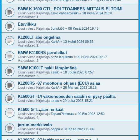
Uusin viesti Kirjoittaja
kaho1100@hotmail.com
«
15 Syys 2024 12:40
BMW K 1600 GTL, POLTTOAINEEN MITTAUS EI TOIMI
Uusin viesti Kirjoittaja
esko vahasoyrinki
«
18 Kesä 2024 21:01
Vastaukset:
1
Etuvilkku
Uusin viesti Kirjoittaja
Jonski66
«
08 Kesä 2024 19:43
K1200LT abs ongelma
Uusin viesti Kirjoittaja
Kari A
«
13 Huhti 2024 09:16
Vastaukset:
2
BMW K1100RS jarruletkut
Uusin viesti Kirjoittaja
pozo izquierdo
«
09 Huhti 2024 20:17
Vastaukset:
2
SMW K100LT nykii lämpimänä
Uusin viesti Kirjoittaja
ssailo
«
18 Joulu 2023 07:57
Vastaukset:
3
K1200RS -97 moottorin ohjaus (ECU) asiaa
Uusin viesti Kirjoittaja
Kari A
«
26 Marras 2023 16:18
K1600GT -14 vakionopeuden säädin ei pysy päällä.
Uusin viesti Kirjoittaja
tonttu
«
29 Loka 2023 15:21
K1600 GTL:,ään renkaat
Uusin viesti Kirjoittaja
TapaniPirttimaa
«
20 Elo 2023 12:52
Vastaukset:
4
jarrun merkkivalo
Uusin viesti Kirjoittaja
pappa
«
01 Kesä 2023 19:06
Vastaukset:
1