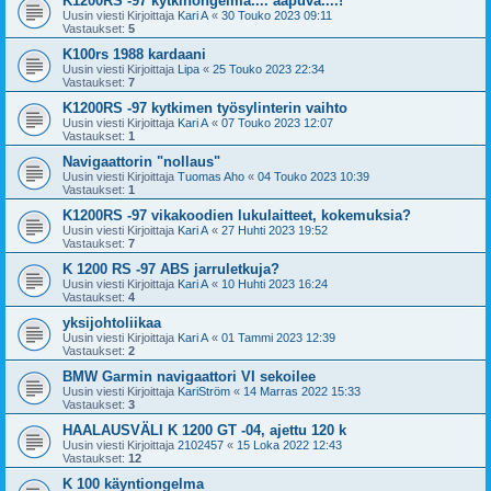
K1200RS -97 kytkinongelma.... aapuva....!
Uusin viesti Kirjoittaja
Kari A
«
30 Touko 2023 09:11
Vastaukset:
5
K100rs 1988 kardaani
Uusin viesti Kirjoittaja
Lipa
«
25 Touko 2023 22:34
Vastaukset:
7
K1200RS -97 kytkimen työsylinterin vaihto
Uusin viesti Kirjoittaja
Kari A
«
07 Touko 2023 12:07
Vastaukset:
1
Navigaattorin "nollaus"
Uusin viesti Kirjoittaja
Tuomas Aho
«
04 Touko 2023 10:39
Vastaukset:
1
K1200RS -97 vikakoodien lukulaitteet, kokemuksia?
Uusin viesti Kirjoittaja
Kari A
«
27 Huhti 2023 19:52
Vastaukset:
7
K 1200 RS -97 ABS jarruletkuja?
Uusin viesti Kirjoittaja
Kari A
«
10 Huhti 2023 16:24
Vastaukset:
4
yksijohtoliikaa
Uusin viesti Kirjoittaja
Kari A
«
01 Tammi 2023 12:39
Vastaukset:
2
BMW Garmin navigaattori VI sekoilee
Uusin viesti Kirjoittaja
KariStröm
«
14 Marras 2022 15:33
Vastaukset:
3
HAALAUSVÄLI K 1200 GT -04, ajettu 120 k
Uusin viesti Kirjoittaja
2102457
«
15 Loka 2022 12:43
Vastaukset:
12
K 100 käyntiongelma