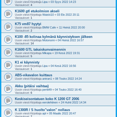
Uusin viesti Kirjoittaja
Lipa
«
03 Syys 2022 14:23
Vastaukset:
4
K1600 gtl etukolmion akseli
Uusin viesti Kirjoittaja
Waiski10
«
03 Elo 2022 20:11
Vastaukset:
1
K75 vm87 hyytyi
Uusin viesti Kirjoittaja
BMW Cafe
«
11 Heinä 2022 20:00
Vastaukset:
2
K100 -85 kolinaa kylmänä käynnistyksen jälkeen
Uusin viesti Kirjoittaja
Motonomi
«
04 Heinä 2022 16:57
Vastaukset:
14
K1600 GTL takaiskunvaimennin
Uusin viesti Kirjoittaja
Mikapa
«
19 Kesä 2022 19:31
Vastaukset:
5
K1 ei käynnisty
Uusin viesti Kirjoittaja
Lipa
«
04 Kesä 2022 16:56
Vastaukset:
1
ABS-vikavalon kuittaus
Uusin viesti Kirjoittaja
antran1
«
08 Touko 2022 14:24
Akku (pitäisi vaihtaa)
Uusin viesti Kirjoittaja
pertti49
«
04 Touko 2022 16:40
Vastaukset:
6
Keskiseisontatuen koko K 1200 GT 2006
Uusin viesti Kirjoittaja
eerolehtinen
«
24 Huhti 2022 14:34
K 1300R / S huolto"valon" nollaus
Uusin viesti Kirjoittaja
apl
«
05 Maalis 2022 20:47
Vastaukset:
7