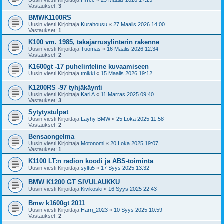
Uusin viesti Kirjoittaja
HiTec
«
29 Maalis 2026 17:25
Vastaukset:
3
BMWK1100RS
Uusin viesti Kirjoittaja
Kurahousu
«
27 Maalis 2026 14:00
Vastaukset:
1
K100 vm. 1985, takajarrusylinterin rakenne
Uusin viesti Kirjoittaja
Tuomas
«
16 Maalis 2026 12:34
Vastaukset:
2
K1600gt -17 puhelinteline kuvaamiseen
Uusin viesti Kirjoittaja
tmikki
«
15 Maalis 2026 19:12
K1200RS -97 tyhjäkäynti
Uusin viesti Kirjoittaja
Kari A
«
11 Marras 2025 09:40
Vastaukset:
3
Sytytystulpat
Uusin viesti Kirjoittaja
Läyhy BMW
«
25 Loka 2025 11:58
Vastaukset:
2
Bensaongelma
Uusin viesti Kirjoittaja
Motonomi
«
20 Loka 2025 19:07
Vastaukset:
1
K1100 LT:n radion koodi ja ABS-toiminta
Uusin viesti Kirjoittaja
syltti5
«
17 Syys 2025 13:32
BMW K1200 GT SIVULAUKKU
Uusin viesti Kirjoittaja
Kivikoski
«
16 Syys 2025 22:43
Bmw k1600gt 2011
Uusin viesti Kirjoittaja
Harri_2023
«
10 Syys 2025 10:59
Vastaukset:
2