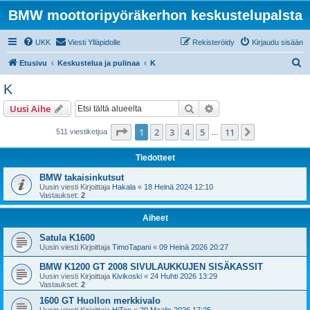
BMW moottoripyöräkerhon keskustelupalsta
UKK
Viesti Ylläpidolle
Rekisteröidy
Kirjaudu sisään
E
Etusivu
Keskustelua ja pulinaa
K
t
K
s
Etsi
Tarkennettu haku
Uusi Aihe
i
Sivu
1
/
11
1
2
3
4
5
11
Seuraava
511 viestiketjua
…
Tiedotteet
BMW takaisinkutsut
Uusin viesti Kirjoittaja
Hakala
«
18 Heinä 2024 12:10
Vastaukset:
2
Aiheet
Satula K1600
Uusin viesti Kirjoittaja
TimoTapani
«
09 Heinä 2026 20:27
BMW K1200 GT 2008 SIVULAUKKUJEN SISÄKASSIT
Uusin viesti Kirjoittaja
Kivikoski
«
24 Huhti 2026 13:29
Vastaukset:
2
1600 GT Huollon merkkivalo