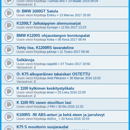
Uusin viesti Kirjoittaja
Tuomas Aho
«
19 Maalis 2019 08:04
Vastaukset:
1
O: BMW 1600GT Satula
Uusin viesti Kirjoittaja
Enkku
«
13 Marras 2017 20:00
K1200LT Jalkatappien alennussarjat
Uusin viesti Kirjoittaja
Kymppi
«
12 Elo 2017 13:23
BMW K1200S ohjaustangon korotuspalat
Uusin viesti Kirjoittaja
Keba
«
06 Kesä 2017 08:44
Tehty itse, K1200RS tavarateline
Uusin viesti Kirjoittaja
jukkap
«
11 Touko 2017 09:46
Selkänoja
Uusin viesti Kirjoittaja
tappi66
«
07 Touko 2017 18:56
Vastaukset:
1
O: K75 alkuperäinen takaiskari OSTETTU
Uusin viesti Kirjoittaja
Antti Pitkänen
«
30 Marras 2016 10:02
Vastaukset:
2
K 1100 kytkimen keskitystyökalu
Uusin viesti Kirjoittaja
ilmari
«
20 Loka 2016 22:09
Vastaukset:
2
K 1100 RS vasen etuvilkun lasi
Uusin viesti Kirjoittaja
J-PM
«
30 Elo 2016 12:33
K100RS -90 ABS-anturi ja kehä eteen ja jarrulevyt
Uusin viesti Kirjoittaja
AnDre_
«
20 Kesä 2016 16:54
K75 S moottorin suojaraudat