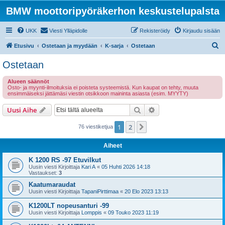
BMW moottoripyöräkerhon keskustelupalsta
UKK
Viesti Ylläpidolle
Rekisteröidy
Kirjaudu sisään
E
Etusivu
Ostetaan ja myydään
K-sarja
Ostetaan
t
Ostetaan
s
Alueen säännöt
i
Osto- ja myynti-ilmoituksia ei poisteta systeemistä. Kun kaupat on tehty, muuta
ensimmäiseksi jättämäsi viestin otsikkoon maininta asiasta (esim. MYYTY)
Etsi
Tarkennettu haku
Uusi Aihe
1
2
Seuraava
76 viestiketjua
Aiheet
K 1200 RS -97 Etuvilkut
Uusin viesti Kirjoittaja
Kari A
«
05 Huhti 2026 14:18
Vastaukset:
3
Kaatumaraudat
Uusin viesti Kirjoittaja
TapaniPirttimaa
«
20 Elo 2023 13:13
K1200LT nopeusanturi -99
Uusin viesti Kirjoittaja
Lomppis
«
09 Touko 2023 11:19