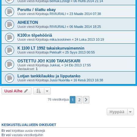
Uusin viesti Kirjoittaja
bemuk1200gt
«
06 Huhti 2014 21:14
Peruttu / tilattu ebay
Uusin viesti Kirjoittaja
RIVIURALI
«
23 Maalis 2014 07:38
AIHEETON
Uusin viesti Kirjoittaja
RIVIURALI
«
06 Maalis 2014 18:25
K100:n tilpehööriä
Uusin viesti Kirjoittaja
mika.koskinen
«
24 Loka 2013 10:19
K 1100 LT 1992 takaiskunvaimennin
Uusin viesti Kirjoittaja
PekkaR
«
25 Syys 2013 00:55
OSTETTU JO!! K100 TAKAISKARI
Uusin viesti Kirjoittaja
JukkaL
«
14 Elo 2013 17:55
Vastaukset:
1
Lotjan tankkilaukku ja lipputanko
Uusin viesti Kirjoittaja
Jussi Nuortila
«
16 Kesä 2013 16:38
Uusi Aihe
1
2
Seuraava
76 viestiketjua
Hyppää
KESKUSTELUALUEEN OIKEUDET
Et voi
kirjoittaa uusia viestejä
Et voi
vastata viestiketjuihin