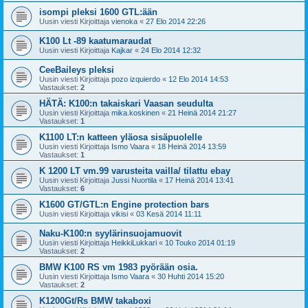
isompi pleksi 1600 GTL:ään
Uusin viesti Kirjoittaja
vienoka
«
27 Elo 2014 22:26
K100 Lt -89 kaatumaraudat
Uusin viesti Kirjoittaja
Kajkar
«
24 Elo 2014 12:32
CeeBaileys pleksi
Uusin viesti Kirjoittaja
pozo izquierdo
«
12 Elo 2014 14:53
Vastaukset:
2
HÄTÄ: K100:n takaiskari Vaasan seudulta
Uusin viesti Kirjoittaja
mika.koskinen
«
21 Heinä 2014 21:27
Vastaukset:
1
K1100 LT:n katteen yläosa sisäpuolelle
Uusin viesti Kirjoittaja
Ismo Vaara
«
18 Heinä 2014 13:59
Vastaukset:
1
K 1200 LT vm.99 varusteita vailla/ tilattu ebay
Uusin viesti Kirjoittaja
Jussi Nuortila
«
17 Heinä 2014 13:41
Vastaukset:
6
K1600 GT/GTL:n Engine protection bars
Uusin viesti Kirjoittaja
vikisi
«
03 Kesä 2014 11:11
Naku-K100:n syylärinsuojamuovit
Uusin viesti Kirjoittaja
HeikkiLukkari
«
10 Touko 2014 01:19
Vastaukset:
2
BMW K100 RS vm 1983 pyörään osia.
Uusin viesti Kirjoittaja
Ismo Vaara
«
30 Huhti 2014 15:20
Vastaukset:
2
K1200Gt/Rs BMW takaboxi