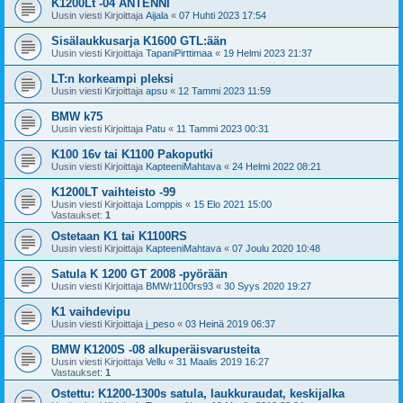
K1200Lt -04 ANTENNI
Uusin viesti Kirjoittaja
Aijala
«
07 Huhti 2023 17:54
Sisälaukkusarja K1600 GTL:ään
Uusin viesti Kirjoittaja
TapaniPirttimaa
«
19 Helmi 2023 21:37
LT:n korkeampi pleksi
Uusin viesti Kirjoittaja
apsu
«
12 Tammi 2023 11:59
BMW k75
Uusin viesti Kirjoittaja
Patu
«
11 Tammi 2023 00:31
K100 16v tai K1100 Pakoputki
Uusin viesti Kirjoittaja
KapteeniMahtava
«
24 Helmi 2022 08:21
K1200LT vaihteisto -99
Uusin viesti Kirjoittaja
Lomppis
«
15 Elo 2021 15:00
Vastaukset:
1
Ostetaan K1 tai K1100RS
Uusin viesti Kirjoittaja
KapteeniMahtava
«
07 Joulu 2020 10:48
Satula K 1200 GT 2008 -pyörään
Uusin viesti Kirjoittaja
BMWr1100rs93
«
30 Syys 2020 19:27
K1 vaihdevipu
Uusin viesti Kirjoittaja
j_peso
«
03 Heinä 2019 06:37
BMW K1200S -08 alkuperäisvarusteita
Uusin viesti Kirjoittaja
Vellu
«
31 Maalis 2019 16:27
Vastaukset:
1
Ostettu: K1200-1300s satula, laukkuraudat, keskijalka