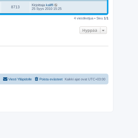
Kirjoittaja
kaliffi
8713
25 Syys 2010 15:25
4 viestiketjua • Sivu
1
/
1
Hyppää
Viesti Ylläpidolle
Poista evästeet
Kaikki ajat ovat
UTC+03:00