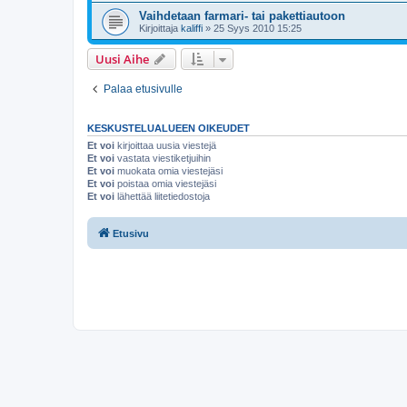
Vaihdetaan farmari- tai pakettiautoon
Kirjoittaja
kaliffi
»
25 Syys 2010 15:25
Uusi Aihe
Palaa etusivulle
KESKUSTELUALUEEN OIKEUDET
Et voi
kirjoittaa uusia viestejä
Et voi
vastata viestiketjuihin
Et voi
muokata omia viestejäsi
Et voi
poistaa omia viestejäsi
Et voi
lähettää liitetiedostoja
Etusivu