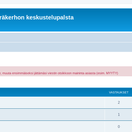
äkerhon keskustelupalsta
hty, muuta ensimmäiseksi jättämäsi viestin otsikkoon maininta asiasta (esim. MYYTY)
nettu haku
VASTAUKSET
2
1
0