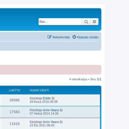
Etsi
Tarkennettu haku
Rekisteröidy
Kirjaudu sisään
4 viestiketjua • Sivu
1
/
1
LUETTU
UUSIN VIESTI
Kirjoittaja
Eddie
26586
29 Kesä 2016 09:58
Kirjoittaja
Ismo Vaara
17583
07 Heinä 2014 14:26
Kirjoittaja
Ismo Vaara
11919
23 Elo 2011 08:20