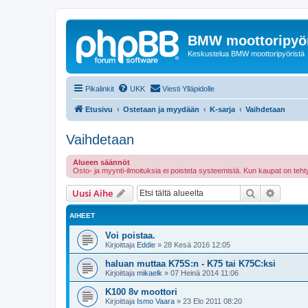
BMW moottoripyör
Keskustelua BMW moottoripyöristä
Pikalinkit
UKK
Viesti Ylläpidolle
Etusivu
Ostetaan ja myydään
K-sarja
Vaihdetaan
Vaihdetaan
Alueen säännöt
Osto- ja myynti-ilmoituksia ei poisteta systeemistä. Kun kaupat on te
Etsi
Tarken
Uusi Aihe
AIHEET
Voi poistaa.
Kirjoittaja
Eddie
»
28 Kesä 2016 12:05
haluan muttaa K75S:n - K75 tai K75C:ksi
Kirjoittaja
mikaelk
»
07 Heinä 2014 11:06
K100 8v moottori
Kirjoittaja
Ismo Vaara
»
23 Elo 2011 08:20