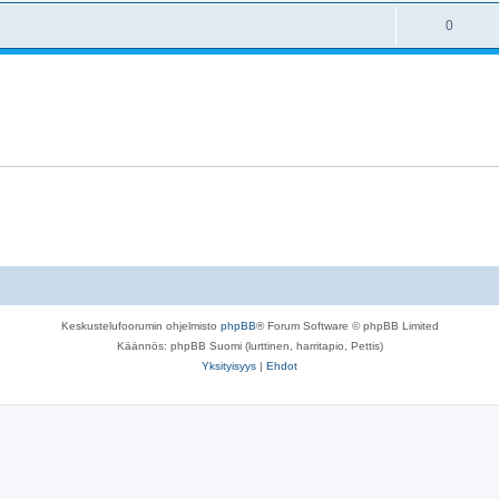
0
Keskustelufoorumin ohjelmisto
phpBB
® Forum Software © phpBB Limited
Käännös: phpBB Suomi (lurttinen, harritapio, Pettis)
Yksityisyys
|
Ehdot