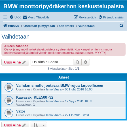
BMW moottoripyöräkerhon keskustelupalsta
UKK
Viesti Ylläpidolle
Rekisteröidy
Kirjaudu sisään
E
Etusivu
Ostetaan ja myydään
Oldtimers
Vaihdetaan
t
Vaihdetaan
s
Alueen säännöt
i
Osto- ja myynti-ilmoituksia ei poisteta systeemistä. Kun kaupat on tehty, muuta
ensimmäiseksi jättämäsi viestin otsikkoon maininta asiasta (esim. MYYTY)
Etsi
Tarkennettu haku
Uusi Aihe
3 viestiketjua • Sivu
1
/
1
Aiheet
Vaihdan sinulle joutavaa BMW-rojua tarpeelliseen
Uusin viesti Kirjoittaja
Ismo Vaara
«
06 Huhti 2016 16:08
Kawasaki KLE500 -92
Uusin viesti Kirjoittaja
Ismo Vaara
«
12 Syys 2011 16:53
Vastaukset:
1
Vator
Uusin viesti Kirjoittaja
Ismo Vaara
«
22 Elo 2011 08:31
Uusi Aihe