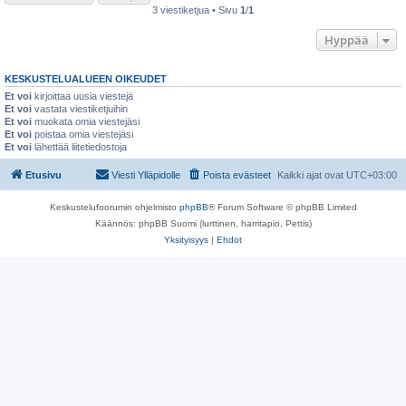
3 viestiketjua • Sivu
1
/
1
Hyppää
KESKUSTELUALUEEN OIKEUDET
Et voi
kirjoittaa uusia viestejä
Et voi
vastata viestiketjuihin
Et voi
muokata omia viestejäsi
Et voi
poistaa omia viestejäsi
Et voi
lähettää liitetiedostoja
Etusivu
Viesti Ylläpidolle
Poista evästeet
Kaikki ajat ovat
UTC+03:00
Keskustelufoorumin ohjelmisto
phpBB
® Forum Software © phpBB Limited
Käännös: phpBB Suomi (lurttinen, harritapio, Pettis)
Yksityisyys
|
Ehdot