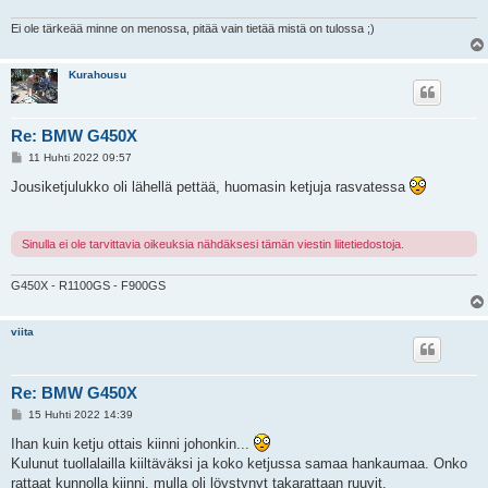
Ei ole tärkeää minne on menossa, pitää vain tietää mistä on tulossa ;)
Kurahousu
Re: BMW G450X
V
11 Huhti 2022 09:57
i
e
Jousiketjulukko oli lähellä pettää, huomasin ketjuja rasvatessa
s
t
i
Sinulla ei ole tarvittavia oikeuksia nähdäksesi tämän viestin liitetiedostoja.
G450X - R1100GS - F900GS
viita
Re: BMW G450X
V
15 Huhti 2022 14:39
i
e
Ihan kuin ketju ottais kiinni johonkin...
s
Kulunut tuollalailla kiiltäväksi ja koko ketjussa samaa hankaumaa. Onko
t
i
rattaat kunnolla kiinni, mulla oli löystynyt takarattaan ruuvit.