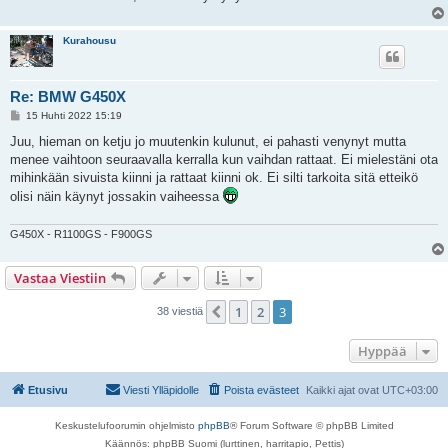
Kurahousu
Re: BMW G450X
V
15 Huhti 2022 15:19
i
e
Juu, hieman on ketju jo muutenkin kulunut, ei pahasti venynyt mutta
s
menee vaihtoon seuraavalla kerralla kun vaihdan rattaat. Ei mielestäni ota
t
i
mihinkään sivuista kiinni ja rattaat kiinni ok. Ei silti tarkoita sitä etteikö
olisi näin käynyt jossakin vaiheessa
G450X - R1100GS - F900GS
Vastaa Viestiin
1
2
3
Edellinen
38 viestiä
Hyppää
Etusivu
Viesti Ylläpidolle
Poista evästeet
Kaikki ajat ovat
UTC+03:00
Keskustelufoorumin ohjelmisto
phpBB
® Forum Software © phpBB Limited
Käännös: phpBB Suomi (lurttinen, harritapio, Pettis)