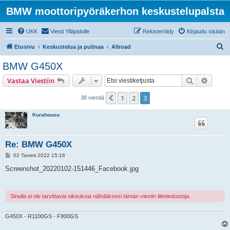
BMW moottoripyöräkerhon keskustelupalsta
UKK
Viesti Ylläpidolle
Rekisteröidy
Kirjaudu sisään
E
Etusivu
Keskustelua ja pulinaa
Allroad
t
BMW G450X
s
Etsi
Tarken
Vastaa Viestiin
i
1
2
3
Edellinen
38 viestiä
Kurahousu
Re: BMW G450X
V
02 Tammi 2022 15:16
i
e
Screenshot_20220102-151446_Facebook.jpg
s
t
i
Sinulla ei ole tarvittavia oikeuksia nähdäksesi tämän viestin liitetiedostoja.
G450X - R1100GS - F900GS