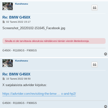
Kurahousu
Re: BMW G450X
V
02 Tammi 2022 15:17
i
e
Screenshot_20220102-151645_Facebook.jpg
s
t
i
Sinulla ei ole tarvittavia oikeuksia nähdäksesi tämän viestin liitetiedostoja.
G450X - R1100GS - F900GS
Kurahousu
Re: BMW G450X
V
10 Tammi 2022 08:50
i
e
X sarjalaisista advrider kirjoitus:
s
t
i
https://advrider.com/revisiting-the-bmw ... x-and-hp2/
G450X - R1100GS - F900GS