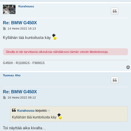
Kurahousu
Re: BMW G450X
V
14 Helmi 2022 16:13
i
e
Kyllähän tää kuntoilusta käy
s
t
i
Sinulla ei ole tarvittavia oikeuksia nähdäksesi tämän viestin liitetiedostoja.
G450X - R1100GS - F900GS
Tuomas Aho
Re: BMW G450X
V
16 Helmi 2022 09:12
i
e
s
Kurahousu
kirjoitti:
↑
t
i
Kyllähän tää kuntoilusta käy
Toi näyttää aika kivalta...