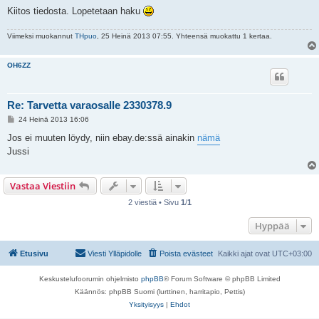
Kiitos tiedosta. Lopetetaan haku
Viimeksi muokannut
THpuo
, 25 Heinä 2013 07:55. Yhteensä muokattu 1 kertaa.
OH6ZZ
Re: Tarvetta varaosalle 2330378.9
V
24 Heinä 2013 16:06
i
e
Jos ei muuten löydy, niin ebay.de:ssä ainakin
nämä
s
Jussi
t
i
Vastaa Viestiin
2 viestiä • Sivu
1
/
1
Hyppää
Etusivu
Viesti Ylläpidolle
Poista evästeet
Kaikki ajat ovat
UTC+03:00
Keskustelufoorumin ohjelmisto
phpBB
® Forum Software © phpBB Limited
Käännös: phpBB Suomi (lurttinen, harritapio, Pettis)
Yksityisyys
|
Ehdot