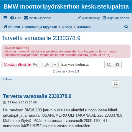
BMW moottoripyöräkerhon keskustelupalsta
UKK
Viesti Ylläpidolle
Rekisteröidy
Kirjaudu sisään
E
Etusivu
Ostetaan ja myydään
S-sarja
Ostetaan
t
Tarvetta varaosalle 2330378.9
s
Alueen säännöt
i
Osto- ja myynti-ilmoituksia ei poisteta systeemistä. Kun kaupat on tehty, muuta
ensimmäiseksi jättämäsi viestin otsikkoon maininta asiasta (esim. MYYTY)
Etsi
Tarken
Vastaa Viestiin
2 viestiä • Sivu
1
/
1
THpuo
Tarvetta varaosalle 2330378.9
V
23 Heinä 2013 20:08
i
e
Hei tarvisen BMW1100 jarrun puoleisen alumiini rungon jossa kiinni
s
jalkatapit ja jarrurauta. OSANUMERO OLI TAKANA AL 226 2330378.9
t
i
Mahtasko löytyä. Pääsi kaatumaan. vuosimalli 2000 1100 RT.
numeroon 0405119252 pikaista vastausta odotellen.